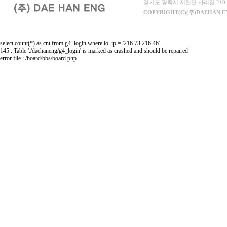
글
경기도 평택시 서탄면 사리길 210 | 대표이사
s
COPYRIGHT(C)(주)DAEHAN EN
e
o
구
select count(*) as cnt from g4_login where lo_ip = '216.73.216.46'
글
145 : Table './daehaneng/g4_login' is marked as crashed and should be repaired
error file : /board/bbs/board.php
상
위
노
출
-
구
글
상
위
노
출
P
B
N
백
링
크
-
P
B
N