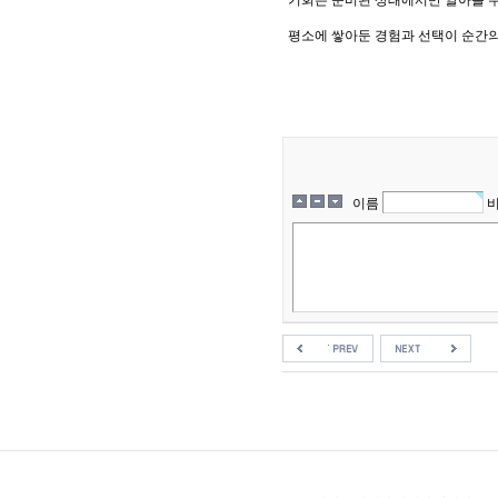
기회는 준비된 상태에서만 알아볼 수
평소에 쌓아둔 경험과 선택이 순간의
구
글
상
위
노
이름
출
-
구
글
상
위
노
출
구
글
s
e
o
-
구